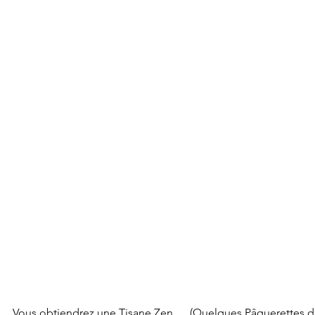
Vous obtiendrez une Tisane Zen … (Quelques Pâquerettes dél