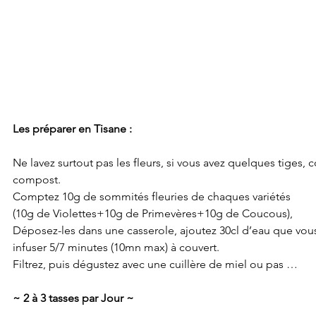
Les préparer en Tisane :
Ne lavez surtout pas les fleurs, si vous avez quelques tiges, c
compost. 
Comptez 10g de sommités fleuries de chaques variétés  
(10g de Violettes+10g de Primevères+10g de Coucous),  
Déposez-les dans une casserole, ajoutez 30cl d’eau que vous p
infuser 5/7 minutes (10mn max) à couvert. 
Filtrez, puis dégustez avec une cuillère de miel ou pas …
~ 2 à 3 tasses par Jour ~ 