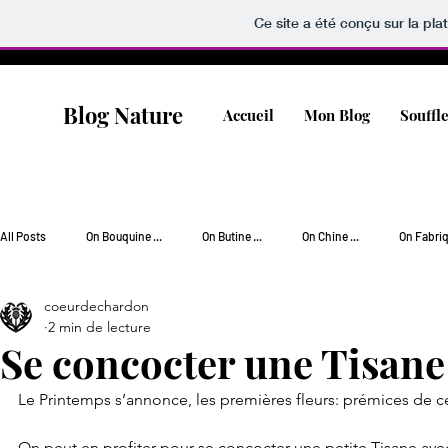
Ce site a été conçu sur la pla
Blog Nature
Accueil
Mon Blog
Souffl
All Posts
On Bouquine ...
On Butine ...
On Chine ...
On Fabriqu
coeurdechardon
On Jardine ...
On Popotte ...
On Rêve [Wishlist] ...
On Soigne
2 min de lecture
Se concocter une Tisan
On Vagabonde ...
Le Printemps s’annonce, les premières fleurs: prémices de c
On peut en profiter pour se concocter une petite Tisane avec