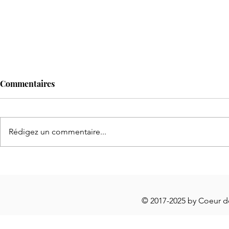
Commentaires
Rédigez un commentaire...
Sirop
🧺 Paniers d'Automne ... à l'infini
© 2017-2025 by Coeur 