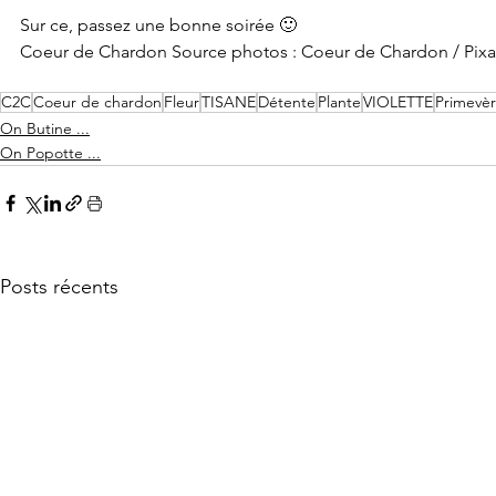
Sur ce, passez une bonne soirée 🙂 
Coeur de Chardon Source photos : Coeur de Chardon / Pixa
C2C
Coeur de chardon
Fleur
TISANE
Détente
Plante
VIOLETTE
Primevè
On Butine ...
On Popotte ...
Posts récents