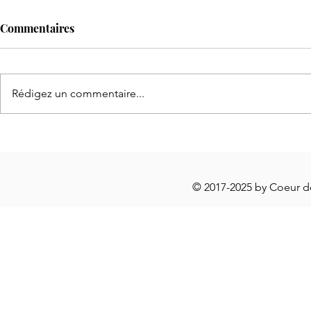
Commentaires
Rédigez un commentaire...
🖤Jo
🧺 Paniers d'Automne ... à l'infini
© 2017-2025 by Coeur 