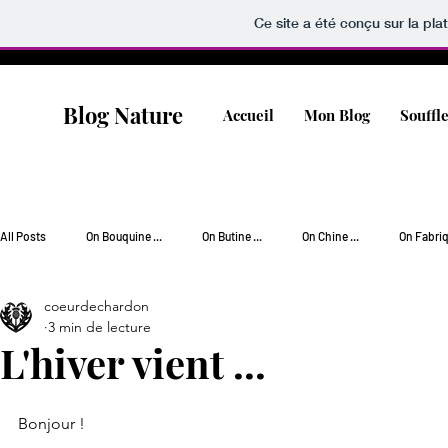
Ce site a été conçu sur la pla
Blog Nature
Accueil
Mon Blog
Souffl
All Posts
On Bouquine ...
On Butine ...
On Chine ...
On Fabriqu
coeurdechardon
On Jardine ...
On Popotte ...
On Rêve [Wishlist] ...
On Soigne
3 min de lecture
L'hiver vient ...
On Vagabonde ...
Bonjour !