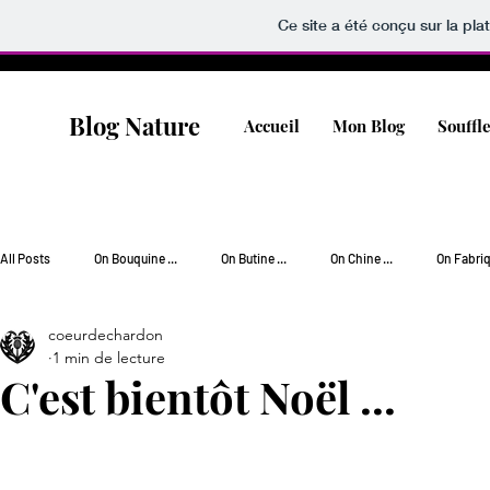
Ce site a été conçu sur la pla
Blog Nature
Accueil
Mon Blog
Souffl
All Posts
On Bouquine ...
On Butine ...
On Chine ...
On Fabriqu
coeurdechardon
On Jardine ...
On Popotte ...
On Rêve [Wishlist] ...
On Soigne
1 min de lecture
C'est bientôt Noël ...
On Vagabonde ...