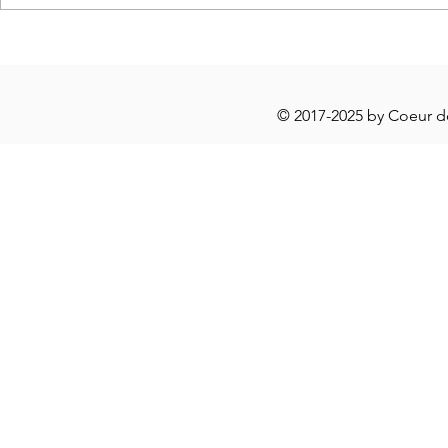
🧺 Paniers d'Automne ... à l'infini
Boîte
enfan
© 2017-2025 by Coeur 