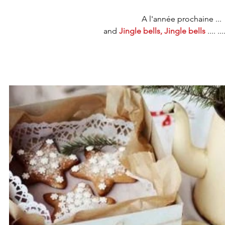
A l'année prochaine ...
and 
Jingle bells, Jingle bells
 .... ...