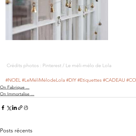
 Crédits photos : Pinterest / Le méli-mélo de Lola
#NOEL
#LeMéliMélodeLola
#DIY
#Etiquettes
#CADEAU
#C
On Fabrique ...
On Immortalise ...
Posts récents