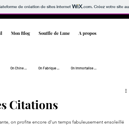
lateforme de création de sites internet
.com
. Créez votre site au
il
Mon Blog
Souffle de Lune
A propos
On Chine ...
On Fabrique ...
On Immortalise ...
 Rêve [Wishlist] ...
On Soigne ...
On s'Oxygène ...
es Citations
urante, on profite encore d'un temps fabuleusement ensoleillé 