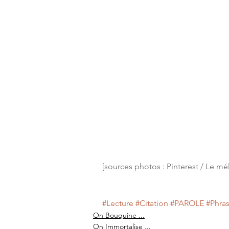
[sources photos : Pinterest / Le mé
#Lecture
#Citation
#PAROLE
#Phra
On Bouquine ...
On Immortalise ...