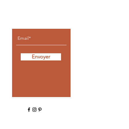
Un message,
une envie ?
Envoyer