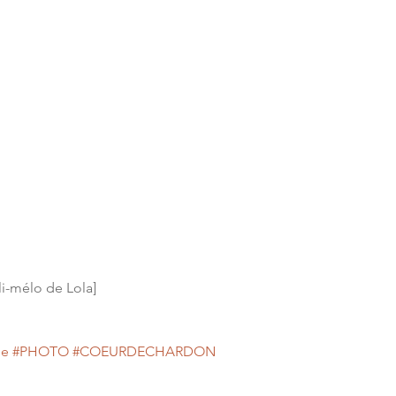
li-mélo de Lola]
se
#PHOTO
#COEURDECHARDON