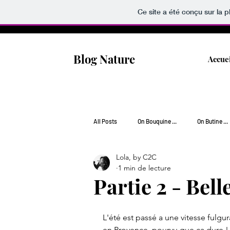
Ce site a été conçu sur la p
Blog Nature
Accue
All Posts
On Bouquine ...
On Butine ...
Lola, by C2C
On Jardine ...
On Popotte ...
On
1 min de lecture
Partie 2 - Bell
On Vagabonde ...
L'été est passé a une vitesse fulg
en Provence, pourvu que ça dure !