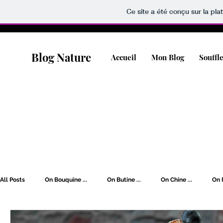
Ce site a été conçu sur la pla
Blog Nature
Accueil
Mon Blog
Souffl
All Posts
On Bouquine ...
On Butine ...
On Chine ...
On F
On Rêve [Wishlist] ...
On Soigne ...
On s'Oxygène ...
O