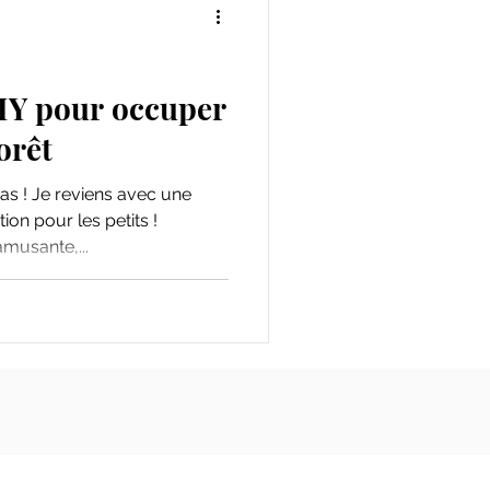
DIY pour occuper
orêt
as ! Je reviens avec une
ion pour les petits !
amusante,...