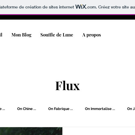
lateforme de création de sites internet
.com
. Créez votre site au
il
Mon Blog
Souffle de Lune
A propos
Flux
 ...
On Chine ...
On Fabrique ...
On Immortalise ...
On J
.
On s'Oxygène ...
On Vagabonde ...