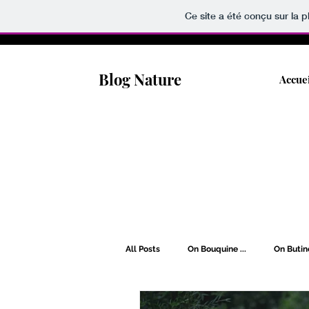
Ce site a été conçu sur la p
Blog Nature
Accue
All Posts
On Bouquine ...
On Butine
On Rêve [Wishlist] ...
On Soigne ..