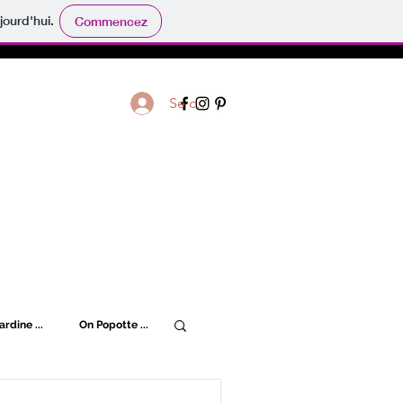
jourd'hui.
Commencez
Se connecter
ardine ...
On Popotte ...