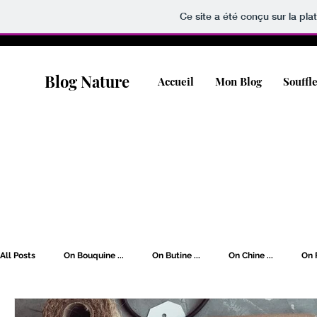
Ce site a été conçu sur la pla
Blog Nature
Accueil
Mon Blog
Souffl
All Posts
On Bouquine ...
On Butine ...
On Chine ...
On F
On Rêve [Wishlist] ...
On Soigne ...
On s'Oxygène ...
O